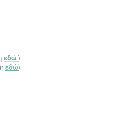
ψη
εδώ
)
ψη
εδώ
)