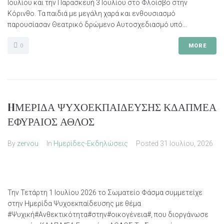
Ιουλίου και την Παρασκευή 3 Ιουλίου στο Φλοίσβο στην
Κόρινθο. Τα παιδιά με μεγάλη χαρά και ενθουσιασμό
παρουσίασαν Θεατρικό δρώμενο Αυτοσχεδιασμό υπό...
0
MORE
HΜΕΡΙΔΑ ΨΥΧΟΕΚΠΑΙΔΕΥΣΗΣ ΚΔΑΠΜΕΑ
ΕΦΥΡΑΙΟΣ ΑΘΛΟΣ
By
zervou
In
Ημερίδες-Εκδηλώσεις
Posted
31 Ιουλίου, 2026
Την Τετάρτη 1 Ιουλίου 2026 το Σωματείο Φάσμα συμμετείχε
στην Ημερίδα Ψυχοεκπαίδευσης με θέμα
#Ψυχική#Ανθεκτικότητα#στην#οικογένεια#, που διοργάνωσε