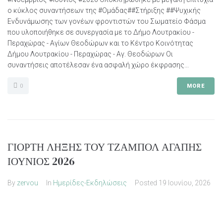
ο κύκλος συναντήσεων της #Ομάδας##Στήριξης ##Ψυχικής
Ενδυνάμωσης των γονέων φροντιστών του Σωματείο Φάσμα
που υλοποιήθηκε σε συνεργασία με το Δήμο Λουτρακίου -
Περαχώρας - Αγίων Θεοδώρων και το Κέντρο Κοινότητας
Δήμου Λουτρακίου - Περαχώρας - Αγ. Θεοδώρων Οι
συναντήσεις αποτέλεσαν ένα ασφαλή χώρο έκφρασης...
0
MORE
ΓΙΟΡΤΗ ΛΗΞΗΣ ΤΟΥ ΤΖΑΜΠΟΛ ΑΓΑΠΗΣ
ΙΟΥΝΙΟΣ 2026
By
zervou
In
Ημερίδες-Εκδηλώσεις
Posted
19 Ιουνίου, 2026