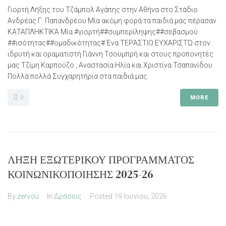
Γιορτή Λήξης του Τζάμπολ Αγάπης στην Αθήνα στο Στάδιο
Ανδρέας Γ. Παπανδρέου Μία ακόμη φορά τα παιδιά μας πέρασαν
ΚΑΤΑΠΛΗΚΤΙΚΆ Μία #γιορτή##συμπερίληψης##σεβασμού
##ισότητας##ομαδικότητας# Ένα ΤΕΡΆΣΤΙΟ ΕΥΧΑΡΙΣΤΏ στον
ιδρυτή και οραματιστή Γιάννη Τσουμπρή και στους προπονητές
μας Τζίμη Καρπούζο , Αναστασία Ηλία και Χριστίνα Τσαπανίδου
Πολλά πολλά Συγχαρητήρια στα παιδιά μας.
0
MORE
ΛΗΞΗ ΕΞΩΤΕΡΙΚΟΥ ΠΡΟΓΡΑΜΜΑΤΟΣ
ΚΟΙΝΩΝΙΚΟΠΟΙΗΣΗΣ 2025-26
By
zervou
In
Δράσεις
Posted
19 Ιουνίου, 2026