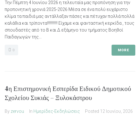
Την Πέμπτη 4 Ιουνίου 2026 η τελευταία μας προπόνηση για την
προπονητική χρονιά 2025-2026 Μέσα σε ένα πολύ ευχάριστο
κλίμα τα παιδιά μας αντάλλαξαν πάσες και πέτυχαν πολλά πολλά
καλάθια και τρίποντα!!!!!!!!!!! Είχαμε και φανταστική κερκίδα , τους
σπουδαστές από το Β και Δ εξάμηνο του τμήματος Βοηθοί
Παιδαγωγών της...
0
MORE
4η Επιστημονική Εσπερίδα Ειδικού Δημοτικού
Σχολείου Συκιάς – Ξυλοκάστρου
By
zervou
In
Ημερίδες-Εκδηλώσεις
Posted
12 Ιουνίου, 2026