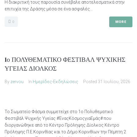
Η διακριτική τους παρουσία συνέβαλε αποτελεσματικά στην
επιτυχία της Δράσης μέσα σε ένα ασφαλές...
0
MORE
1ο ΠΟΛΥΘΕΜΑΤΙΚΟ ΦΕΣΤΙΒΑΛ ΨΥΧΙΚΗΣ
ΥΓΕΙΑΣ ΔΙΟΛΚΟΣ
By
zervou
In
Ημερίδες-Εκδηλώσεις
Posted
31 Ιουλίου, 2026
Το Σωματείο Φάσμα συμμετείχε στο 1ο Πολυθεματικό
Φεστιβάλ Ψυχικής Υγείας #ΈναςΚόσμοςγιαΕμάς# που
διοργανώθηκε από το Κέντρο Πρόληψης Δίολκος Κέντρο
Πρόληψης Π.Ε.Κορινθίας και το Δήμο Κορινθίων την Πέμπτη 2