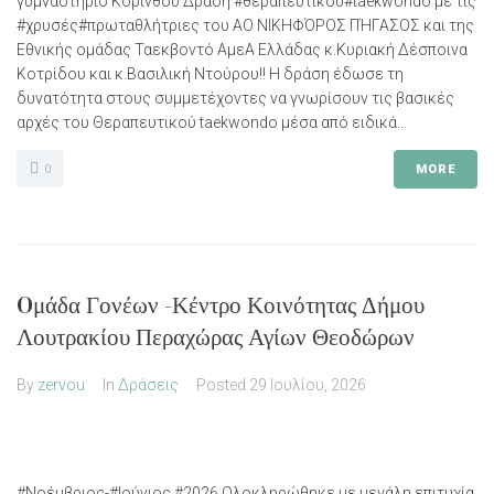
γυμναστήριο Κορίνθου Δράση #θεραπευτικού#taekwondo με τις
#χρυσές#πρωταθλήτριες του ΑΟ ΝΙΚΗΦΌΡΟΣ ΠΉΓΑΣΟΣ και της
Εθνικής ομάδας Ταεκβοντό ΑμεΑ Ελλάδας κ.Κυριακή Δέσποινα
Κοτρίδου και κ.Βασιλική Ντούρου!! Η δράση έδωσε τη
δυνατότητα στους συμμετέχοντες να γνωρίσουν τις βασικές
αρχές του Θεραπευτικού taekwondo μέσα από ειδικά...
0
MORE
Oμάδα Γονέων -Κέντρο Κοινότητας Δήμου
Λουτρακίου Περαχώρας Αγίων Θεοδώρων
By
zervou
In
Δράσεις
Posted
29 Ιουλίου, 2026
#Νοέμβριος-#Ιούνιος #2026 Ολοκληρώθηκε με μεγάλη επιτυχία