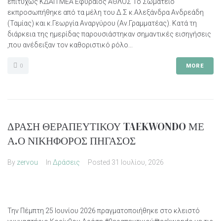
επιτυχώς ΚΔΑΠ ΜΕΑ Εφυραίος ΑΘΛΟΣ Το Σωματείο
εκπροσωπήθηκε από τα μέλη του Δ.Σ κ.Αλεξάνδρα Ανδρεάδη
(Ταμίας) και κ.Γεωργία Αναργύρου (Αν.Γραμματέας). Κατά τη
διάρκεια της ημερίδας παρουσιάστηκαν σημαντικές εισηγήσεις
,που ανέδειξαν τον καθοριστικό ρόλο...
0
MORE
ΔΡΑΣΗ ΘΕΡΑΠΕΥΤΙΚΟΥ TAEKWONDO ΜΕ
Α.Ο ΝΙΚΗΦΟΡΟΣ ΠΗΓΑΣΟΣ
By
zervou
In
Δράσεις
Posted
31 Ιουλίου, 2026
Την Πέμπτη 25 Ιουνίου 2026 πραγματοποιήθηκε στο κλειστό