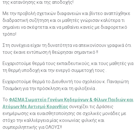
της κατανόησης και της αποδοχής!
Με την προβολή σχετικών διαφανειών και βίντεο αναπτύχθηκε
διαδραστική συζήτηση και οι μαθητές γνώρισαν καλύτερα τι
σημαίνει να σκέφτεται και να μαθαίνει κανείς με διαφορετικό
τρόπο!
Στη συνέχεια είχαν τη δυνατότητα να απεικονίσουν γραφικά ότι
τους έκανε εντύπωση ή θεώρησαν σημαντικό !!
Ευχαριστούμε θερμά τους εκπαιδευτικούς, και τους μαθητές για
τη θερμή υποδοχή και την ενεργό συμμετοχή τους .
Ευχαριστούμε θερμά το Διευθυντή του σχολείου κ. Παναγιώτη
Τσιαμάκη για την πρόσκληση και τη φιλοξενία .
Το
ΦΑΣΜΑ Σωματείο Γονέων
Κηδ
εμόνων
& Φίλων Παιδιών και
Ατόμων Με Αυτισμό Κορινθίας
συνεχίζει τις Δράσεις
ενημέρωσης και ευαισθητοποίησης σε σχολικές μονάδες με
στόχο την καλλιέργεια μίας κοινωνίας φιλικής και
συμπεριληπτικής για ΟΛΟΥΣ!!