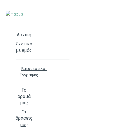
Skip
to
content
Αρχική
Σχετικά
με εμάς
Καταστατικό-
Εγγραφές
Το
όραμά
μας
Οι
δράσεις
μας