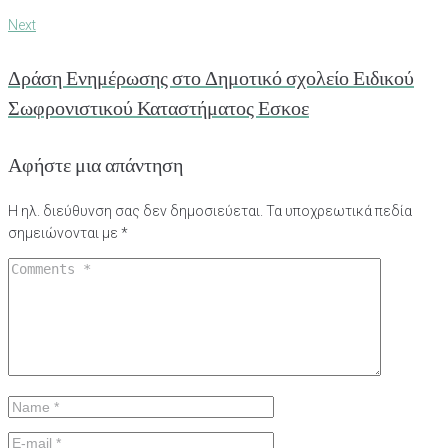
Next
Next
Δράση Ενημέρωσης στο Δημοτικό σχολείο Ειδικού
Σωφρονιστικού Καταστήματος Εσκοε
Αφήστε μια απάντηση
Η ηλ. διεύθυνση σας δεν δημοσιεύεται.
Τα υποχρεωτικά πεδία
σημειώνονται με
*