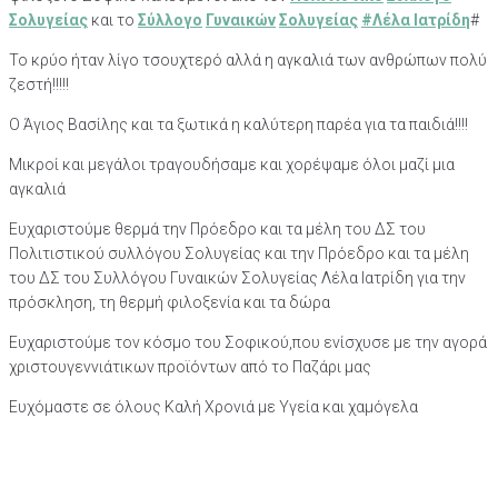
Σολυγείας
και το
Σύλλογο
Γυναικών
Σολυγείας
#Λέλα Ιατρίδη
#
Το κρύο ήταν λίγο τσουχτερό αλλά η αγκαλιά των ανθρώπων πολύ
ζεστή!!!!!
Ο Άγιος Βασίλης και τα ξωτικά η καλύτερη παρέα για τα παιδιά!!!!
Μικροί και μεγάλοι τραγουδήσαμε και χορέψαμε όλοι μαζί μια
αγκαλιά
Ευχαριστούμε θερμά την Πρόεδρο και τα μέλη του ΔΣ του
Πολιτιστικού συλλόγου Σολυγείας και την Πρόεδρο και τα μέλη
του ΔΣ του Συλλόγου Γυναικών Σολυγείας Λέλα Ιατρίδη για την
πρόσκληση, τη θερμή φιλοξενία και τα δώρα
Ευχαριστούμε τον κόσμο του Σοφικού,που ενίσχυσε με την αγορά
χριστουγεννιάτικων προϊόντων από το Παζάρι μας
Ευχόμαστε σε όλους Καλή Χρονιά με Υγεία και χαμόγελα