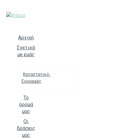
Skip
to
content
Αρχική
Σχετικά
με εμάς
Καταστατικό-
Εγγραφές
Το
όραμά
μας
Οι
δράσεις
μας