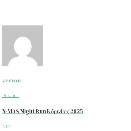
zervou
Πλοήγηση
Previous
Previous
άρθρων
X-MAS Night Run Kόρινθος 2025
Next
Next