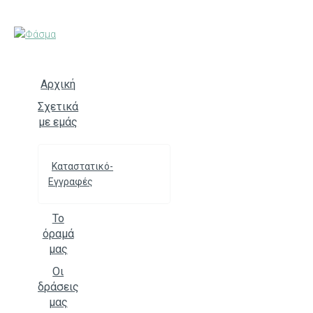
Skip
to
content
Αρχική
Σχετικά
με εμάς
Καταστατικό-
Εγγραφές
Το
όραμά
μας
Οι
δράσεις
μας