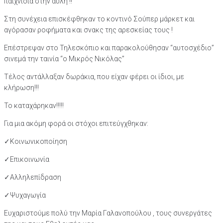
παιχνίδια στην αυλή !!
Στη συνέχεια επισκέφθηκαν το κοντινό Σούπερ μάρκετ και
αγόρασαν ροφήματα και σνακς της αρεσκείας τους !
Επέστρεψαν στο Τηλεσκόπιο και παρακολούθησαν “αυτοσχέδιο”
σινεμά την ταινία “ο Μικρός Νικόλας”
Τέλος αντάλλαξαν δωράκια, που είχαν φέρει οι ίδιοι, με
κλήρωση!!!
Το καταχάρηκαν!!!!!
Για μια ακόμη φορά οι στόχοι επιτεύγχθηκαν:
✓Κοινωνικοποίηση
✓Επικοινωνία
✓Αλληλεπίδραση
✓Ψυχαγωγία
Ευχαριστούμε πολύ την Μαρία Γαλανοπούλου , τους συνεργάτες