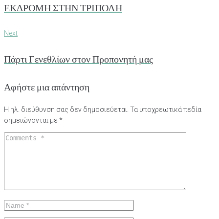
άρθρων
ΕΚΔΡΟΜΗ ΣΤΗΝ ΤΡΙΠΟΛΗ
Next
Next
Πάρτι Γενεθλίων στον Προπονητή μας
Αφήστε μια απάντηση
Η ηλ. διεύθυνση σας δεν δημοσιεύεται.
Τα υποχρεωτικά πεδία
σημειώνονται με
*