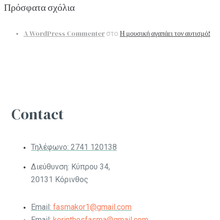
Πρόσφατα σχόλια
A WordPress Commenter
Η μουσική αγαπάει τον αυτισμό!
στο
Contact
Τηλέφωνο:
2741 120138
Διεύθυνση: Κύπρου 34,
20131 Κόρινθος
Email:
fasmakor1@gmail.com
Email:
korinthosfasma@gmail.com