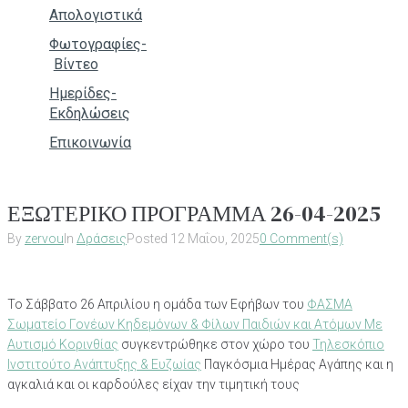
Απολογιστικά
Φωτογραφίες-
Βίντεο
Ημερίδες-
Εκδηλώσεις
Επικοινωνία
ΕΞΩΤΕΡΙΚΟ ΠΡΟΓΡΑΜΜΑ 26-04-2025
By
zervou
In
Δράσεις
Posted
12 Μαΐου, 2025
0 Comment(s)
Το Σάββατο 26 Απριλίου η ομάδα των Εφήβων του
ΦΑΣΜΑ
Σωματείο Γονέων Κηδεμόνων & Φίλων Παιδιών και Ατόμων Με
Αυτισμό Κορινθίας
συγκεντρώθηκε στον χώρο του
Τηλεσκόπιο
Ινστιτούτο Ανάπτυξης & Ευζωίας
Παγκόσμια Ημέρας Αγάπης και η
αγκαλιά και οι καρδούλες είχαν την τιμητική τους