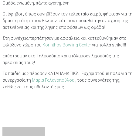
Ομάδα ενωμένη, πάντα αγαπημένη
Οι έφηβοι , όπως συνηθίζουν τον τελευταίο καιρό, ψήφισαν για τη
δραστηριότητα που θέλουν ,κάτι που προωθεί την ενίσχυση της
αυτενέργειας και της λήψης αποφάσεων ως ομάδα!
Στη συνέχεια περπάτησαν με ασφάλεια και κατευθύνθηκαν στο
φιλόξενο χώρο του
Korinthos Bowling Center
για πολλά strike!!!!
Επέστρεψαν στο Τηλεσκόπιο και απόλαυσαν λιχουδιές της
αρεσκείας τους!
Τα παιδιά μας πέρασαν ΚΑΤΑΠΛΗΚΤΙΚΆ!!!Ευχαριστούμε πολύ για τη
συνεργασία τη
Μαρία Γαλανοπούλου ,
τους συνεργάτες της,
καθώς και τους εθελοντές μας