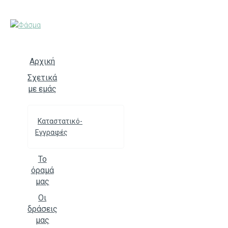
Skip
to
content
Αρχική
Σχετικά
με εμάς
Καταστατικό-
Εγγραφές
Το
όραμά
μας
Οι
δράσεις
μας