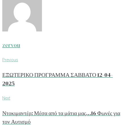
zervou
Πλοήγηση
Previous
Previous
άρθρων
ΕΞΩΤΕΡΙΚΟ ΠΡΟΓΡΑΜΜΑ ΣΑΒΒΑΤΟ 12-04-
2025
Next
Next
Ντοκιμαντέρ: Μέσα από τα μάτια μας…16 Φωνές για
τον Αυτισμό