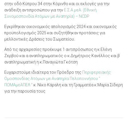
στην οδό Κύπρου 34 στην Κόρινθο και οι εκλογές για την
ανάδειξη αντιπροσώπου για την
Ε.Σ.Α.μεΑ. (Εθνική
Συνομοσπονδία Ατόμων με Αναπηρία) – NCDP
Εγκρίθηκαν οικονομικός απολογισμός 2024 και οικονομικός
προϋπολογισμός 2025 και συζητήθηκαν προτάσεις για
μελλοντικές Δράσεις του Σωματείου.
Από τις αρχαιρεσίες προέκυψε 1 αντιπρόσωπος η κ.Ελένη
Ζερβού και α αναπληρωματικός ο κ.Δημήτριος Κανέλλος και β
αναπληρωματική η κ.Παναγιώτα Γκότση
Ευχαριστούμε ιδιαίτερα τον Πρόεδρο της
Περιφερειακή
ς
Ομοσπονδίας Ατόμων με Αναπηρία Πελοποννήσου ”
ΠΟΜΑμεΑΠΕΛ “
κ. Νίκο Κάραλη και τη Γραμματέα κ.Μαρία Σίδερη
για την παρουσία τους