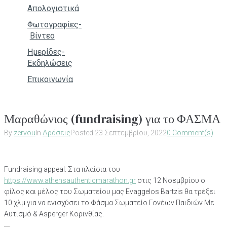
Απολογιστικά
Φωτογραφίες-
Βίντεο
Ημερίδες-
Εκδηλώσεις
Επικοινωνία
Μαραθώνιος (fundraising) για το ΦΑΣΜΑ
By
zervou
In
Δράσεις
Posted
23 Σεπτεμβρίου, 2022
0 Comment(s)
Fundraising appeal: Στα πλαίσια του
https://www.athensauthenticmarathon.gr
στις 12 Νοεμβρίου ο
φίλος και μέλος του Σωματείου μας Evaggelos Bartzis θα τρέξει
10 χλμ για να ενισχύσει το Φάσμα Σωματείο Γονέων Παιδιών Με
Αυτισμό & Asperger Κορινθίας.