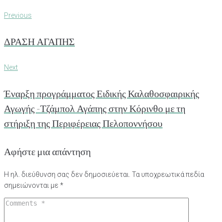
Πλοήγηση
Previous
Previous
άρθρων
ΔΡΑΣΗ ΑΓΑΠΗΣ
Next
Next
Έναρξη προγράμματος Ειδικής Καλαθοσφαιρικής
Αγωγής -Τζάμπολ Αγάπης στην Κόρινθο με τη
στήριξη της Περιφέρειας Πελοποννήσου
Αφήστε μια απάντηση
Η ηλ. διεύθυνση σας δεν δημοσιεύεται.
Τα υποχρεωτικά πεδία
σημειώνονται με
*