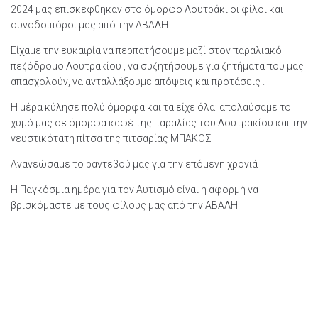
2024 μας επισκέφθηκαν στο όμορφο Λουτράκι οι φίλοι και
συνοδοιπόροι μας από την ΑΒΑΛΗ
Είχαμε την ευκαιρία να περπατήσουμε μαζί στον παραλιακό
πεζόδρομο Λουτρακίου , να συζητήσουμε για ζητήματα που μας
απασχολούν, να ανταλλάξουμε απόψεις και προτάσεις .
Η μέρα κύλησε πολύ όμορφα και τα είχε όλα: απολαύσαμε το
χυμό μας σε όμορφα καφέ της παραλίας του Λουτρακίου και την
γευστικότατη πίτσα της πιτσαρίας ΜΠΑΚΟΣ
Ανανεώσαμε το ραντεβού μας για την επόμενη χρονιά
Η Παγκόσμια ημέρα για τον Αυτισμό είναι η αφορμή να
βρισκόμαστε με τους φίλους μας από την ΑΒΑΛΗ