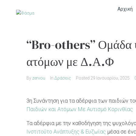
Αρχική
“Bro-others” Ομάδα 
ατόμων με Δ.Α.Φ
By
zervou
In
Δράσεις
Posted
29 Ιανουαρίου, 2025
3η Συνάντηση για τα αδέρφια των παιδιών τ
Παιδιών και Ατόμων Με Αυτισμό Κορινθίας
Τα αδέρφια με την καθοδήγηση της ψυχολόγ
Ινστιτούτο Ανάπτυξης & Ευζωίας
μέσα σε ένα