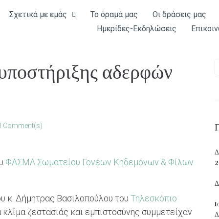
Σχετικά με εμάς
Το όραμά μας
Οι δράσεις μας
Ημερίδες-Εκδηλώσεις
Επικοιν
υποστήριξης αδερφών
0 Comment(s)
Δ
ου
ΦΑΣΜΑ Σωματείου Γονέων Κηδεμόνων & Φίλων
2
Δ
ου κ. Δήμητρας Βασιλοπούλου του
Τηλεσκόπιο
1
 κλίμα ζεστασιάς και εμπιστοσύνης συμμετείχαν
Δ