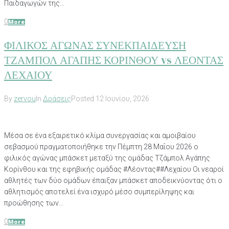
Παιδαγωγών της...
0
More
ΦΙΛΙΚΟΣ ΑΓΩΝΑΣ ΣΥΝΕΚΠΑΙΔΕΥΣΗ
ΤΖΑΜΠΟΛ ΑΓΑΠΗΣ ΚΟΡΙΝΘΟΥ vs ΛΕΟΝΤΑΣ
ΛΕΧΑΙΟΥ
By
zervou
In
Δράσεις
Posted
12 Ιουνίου, 2026
Μέσα σε ένα εξαιρετικό κλίμα συνεργασίας και αμοιβαίου
σεβασμού πραγματοποιήθηκε την Πέμπτη 28 Μαΐου 2026 ο
φιλικός αγώνας μπάσκετ μεταξύ της ομάδας Τζάμπολ Αγάπης
Κορίνθου και της εφηβικής ομάδας #Λέοντας##Λεχαίου Οι νεαροί
αθλητές των δύο ομάδων έπαιξαν μπάσκετ αποδεικνύοντας ότι ο
αθλητισμός αποτελεί ένα ισχυρό μέσο συμπερίληψης και
προώθησης των...
0
More