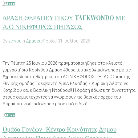
0
More
ΔΡΑΣΗ ΘΕΡΑΠΕΥΤΙΚΟΥ TAEKWONDO ΜΕ
Α.Ο ΝΙΚΗΦΟΡΟΣ ΠΗΓΑΣΟΣ
By
zervou
In
Δράσεις
Posted
31 Ιουλίου, 2026
Την Πέμπτη 25 Ιουνίου 2026 πραγματοποιήθηκε στο κλειστό
γυμναστήριο Κορίνθου Δράση #θεραπευτικού#taekwondo με τις
#χρυσές#πρωταθλήτριες του ΑΟ ΝΙΚΗΦΌΡΟΣ ΠΉΓΑΣΟΣ και της
Εθνικής ομάδας Ταεκβοντό ΑμεΑ Ελλάδας κ.Κυριακή Δέσποινα
Κοτρίδου και κ.Βασιλική Ντούρου!! Η δράση έδωσε τη δυνατότητα
στους συμμετέχοντες να γνωρίσουν τις βασικές αρχές του
Θεραπευτικού taekwondo μέσα από ειδικά...
0
More
Oμάδα Γονέων -Κέντρο Κοινότητας Δήμου