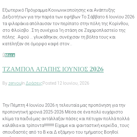
Εξωτερικό Πρόγραμμα Κοινωνικοποίησης και Ανάπτυξης
Δεξιοτήτων για την παρέα των εφήβων Το Σάββατο 6 Ιουνίου 2026
τα φιλαράκια απόλαυσαν τον περίπατο στην πόλη της Κορίνθου,
στο Φλοίσβο . Στη συνέχεια 1η στάση σε Ζαχαροπλαστείο της
πόλης . Αφού ... γλυκάθηκαν, συνέχισαν τη βόλτα τους και
κατέληξαν σε όμορφο καφέ στον...
0
More
ΤΖΑΜΠΟΛ ΑΓΑΠΗΣ ΙΟΥΝΙΟΣ 2026
By
zervou
In
Δράσεις
Posted
12 Ιουνίου, 2026
Την Πέμπτη 4 Ιουνίου 2026 η τελευταία μας προπόνηση για την
προπονητική χρονιά 2025-2026 Μέσα σε ένα πολύ ευχάριστο
κλίμα τα παιδιά μας αντάλλαξαν πάσες και πέτυχαν πολλά πολλά
καλάθια και τρίποντα!!!!!!!!!!! Είχαμε και φανταστική κερκίδα , τους
σπουδαστές από το Β και Δ εξάμηνο του τμήματος Βοηθοί