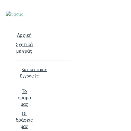
Skip
to
content
Αρχική
Σχετικά
με εμάς
Καταστατικό-
Εγγραφές
Το
όραμά
μας
Οι
δράσεις
μας