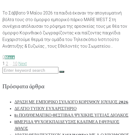
Το Σάββατο 9 Μαΐου 2026 τα παιδιά έκαναν την απογευματινή
βόλτα τους στο όμορφο εμπορικό πάρκο MARE WEST Στη
συνέχεια απόλαυσαν το ρόφημα της αρεσκείας τους με θέα τον
όμορφο Κορινθιακό ζωγραφίζοντας και παίζοντας παιχνίδια
Ευχαριστούμε θερμά την ομάδα του Τηλεσκόπιο Ινστιτούτο
Ανάπτυξης & Ευζωίας , τους Εθελοντές του Σωματείου...
0
More
Σελιδοποίηση
Next
1
2
…
10
Next
Search
άρθρων
for:
Πρόσφατα άρθρα
ΔΡΑΣΗ ΜΕ ΕΜΠΟΡΙΚΟ ΣΥΛΛΟΓΟ ΚΟΡΙΝΘΟΥ ΙΟΥΛΙΟΣ 2026
ΔΕΛΤΙΟ ΤΥΠΟΥ ΕΥΧΑΡΙΣΤΗΡΙΟ
1ο ΠΟΛΥΘΕΜΑΤΙΚΟ ΦΕΣΤΙΒΑΛ ΨΥΧΙΚΗΣ ΥΓΕΙΑΣ ΔΙΟΛΚΟΣ
HΜΕΡΙΔΑ ΨΥΧΟΕΚΠΑΙΔΕΥΣΗΣ ΚΔΑΠΜΕΑ ΕΦΥΡΑΙΟΣ
ΑΘΛΟΣ