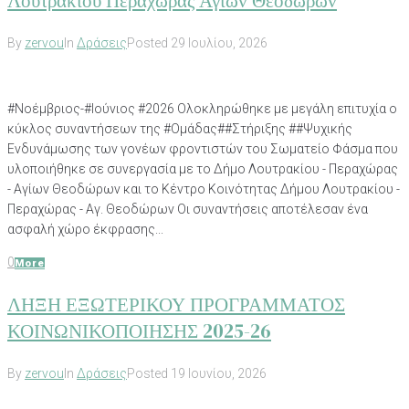
Λουτρακίου Περαχώρας Αγίων Θεοδώρων
By
zervou
In
Δράσεις
Posted
29 Ιουλίου, 2026
#Νοέμβριος-#Ιούνιος #2026 Ολοκληρώθηκε με μεγάλη επιτυχία ο
κύκλος συναντήσεων της #Ομάδας##Στήριξης ##Ψυχικής
Ενδυνάμωσης των γονέων φροντιστών του Σωματείο Φάσμα που
υλοποιήθηκε σε συνεργασία με το Δήμο Λουτρακίου - Περαχώρας
- Αγίων Θεοδώρων και το Κέντρο Κοινότητας Δήμου Λουτρακίου -
Περαχώρας - Αγ. Θεοδώρων Οι συναντήσεις αποτέλεσαν ένα
ασφαλή χώρο έκφρασης...
0
More
ΛΗΞΗ ΕΞΩΤΕΡΙΚΟΥ ΠΡΟΓΡΑΜΜΑΤΟΣ
ΚΟΙΝΩΝΙΚΟΠΟΙΗΣΗΣ 2025-26
By
zervou
In
Δράσεις
Posted
19 Ιουνίου, 2026