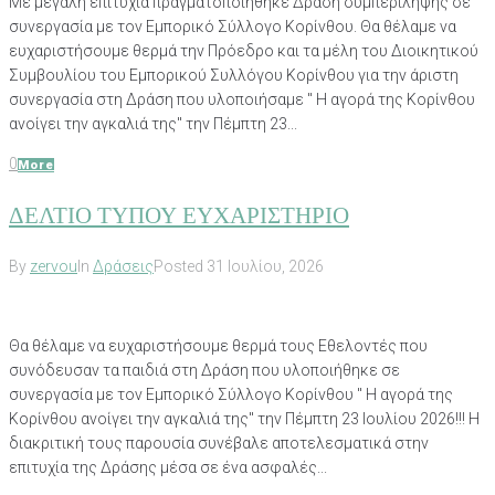
Με μεγάλη επιτυχία πραγματοποιήθηκε Δράση συμπερίληψης σε
συνεργασία με τον Εμπορικό Σύλλογο Κορίνθου. Θα θέλαμε να
ευχαριστήσουμε θερμά την Πρόεδρο και τα μέλη του Διοικητικού
Συμβουλίου του Εμπορικού Συλλόγου Κορίνθου για την άριστη
συνεργασία στη Δράση που υλοποιήσαμε " Η αγορά της Κορίνθου
ανοίγει την αγκαλιά της" την Πέμπτη 23...
0
More
ΔΕΛΤΙΟ ΤΥΠΟΥ ΕΥΧΑΡΙΣΤΗΡΙΟ
By
zervou
In
Δράσεις
Posted
31 Ιουλίου, 2026
Θα θέλαμε να ευχαριστήσουμε θερμά τους Εθελοντές που
συνόδευσαν τα παιδιά στη Δράση που υλοποιήθηκε σε
συνεργασία με τον Εμπορικό Σύλλογο Κορίνθου " Η αγορά της
Κορίνθου ανοίγει την αγκαλιά της" την Πέμπτη 23 Ιουλίου 2026!!! Η
διακριτική τους παρουσία συνέβαλε αποτελεσματικά στην
επιτυχία της Δράσης μέσα σε ένα ασφαλές...