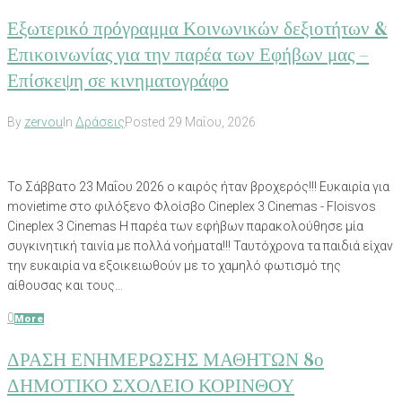
Εξωτερικό πρόγραμμα Κοινωνικών δεξιοτήτων &
Επικοινωνίας για την παρέα των Εφήβων μας –
Επίσκεψη σε κινηματογράφο
By
zervou
In
Δράσεις
Posted
29 Μαΐου, 2026
Το Σάββατο 23 Μαΐου 2026 ο καιρός ήταν βροχερός!!! Ευκαιρία για
movietime στο φιλόξενο Φλοίσβο Cineplex 3 Cinemas - Floisvos
Cineplex 3 Cinemas Η παρέα των εφήβων παρακολούθησε μία
συγκινητική ταινία με πολλά νοήματα!!! Ταυτόχρονα τα παιδιά είχαν
την ευκαιρία να εξοικειωθούν με το χαμηλό φωτισμό της
αίθουσας και τους...
0
More
ΔΡΑΣΗ ΕΝΗΜΕΡΩΣΗΣ ΜΑΘΗΤΩΝ 8ο
ΔΗΜΟΤΙΚΟ ΣΧΟΛΕΙΟ ΚΟΡΙΝΘΟΥ